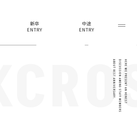
新卒
中途
ENTRY
ENTRY
K
CROS
ABOUT BEST ANNIVERSARY.
DISCUSSION AMONG STAFF MEMBERS
HERE WE PRESENT AN HONEST