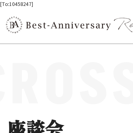
内容をスキップ
[To:10458247]
ROSS
座談会