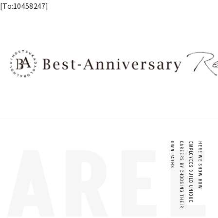
内容をスキップ
[To:10458247]
AREE
OWN PATHS.
CAREERS BY CHOOSING THEIR
EMPLOYEES BUILD UNIQUE
HERE WE SHOW HOW