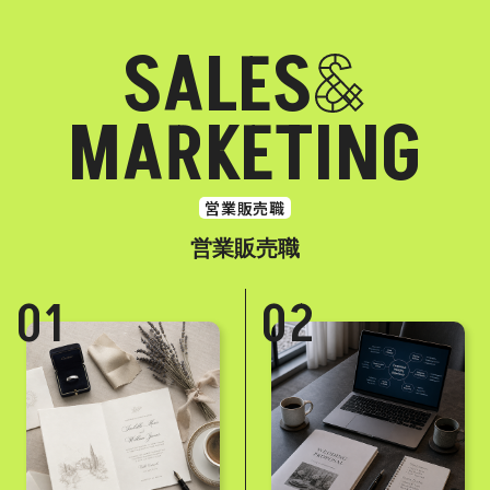
S
A
L
E
S
&
M
A
R
K
E
T
I
N
G
営業販売職
営業販売職
01
02