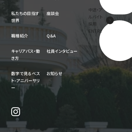
中途・ア
私たちの目指す
座談会
ルバイト
世界
採用
ENTRY
職種紹介
Q＆A
キャリアパス・働
社員インタビュー
き方
数字で見るベス
お知らせ
ト-アニバーサリ
ー