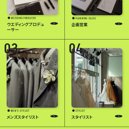
WEDDING PRODUCER
PLANNING-SALES
ウエディングプロデュ
企画営業
ーサー
03
04
MEN'S-STYLIST
STYLIST
メンズスタイリスト
スタイリスト