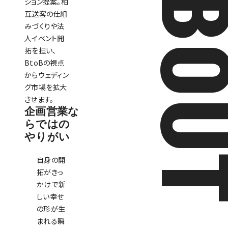
ABO
ション提案。相
互送客の仕組
みづくりや法
人イベント開
拓を担い、
BtoBの視点
からウェディン
グ市場を拡大
させます。
企画営業な
らではの
やりがい
自身の開
拓がきっ
かけで新
しい幸せ
の形が生
まれる瞬