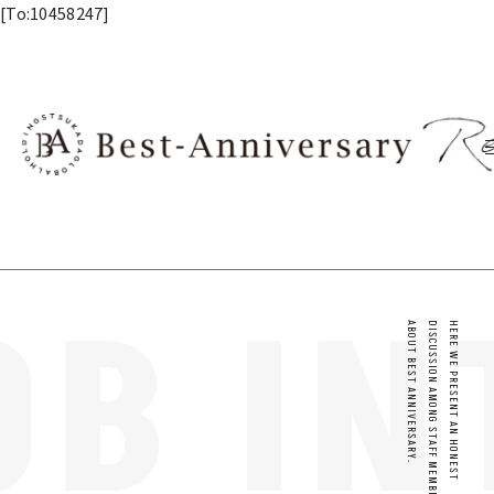
内容をスキップ
[To:10458247]
OB IN
ABOUT BEST ANNIVERSARY.
DISCUSSION AMONG STAFF MEMBERS
HERE WE PRESENT AN HONEST