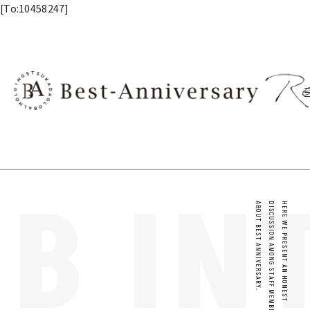
内容をスキップ
[To:10458247]
B IN
ABOUT BEST ANNIVERSARY.
DISCUSSION AMONG STAFF MEMBERS
HERE WE PRESENT AN HONEST