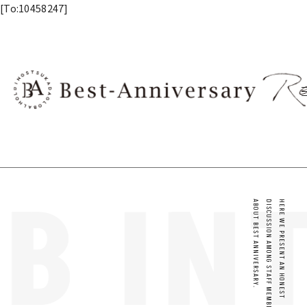
内容をスキップ
[To:10458247]
B IN
ABOUT BEST ANNIVERSARY.
DISCUSSION AMONG STAFF MEMBERS
HERE WE PRESENT AN HONEST