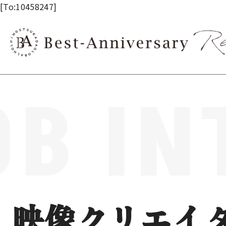
内容をスキップ
[To:10458247]
OB IN
映像クリエイ