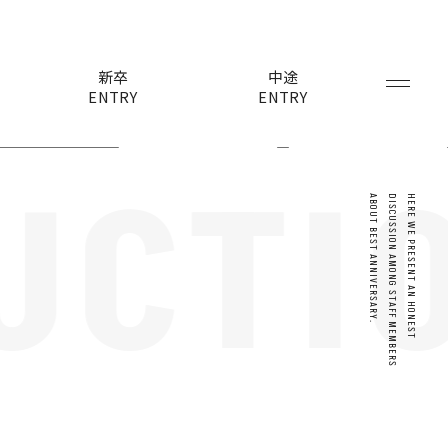
新卒
中途
ENTRY
ENTRY
UCTI
ABOUT BEST ANNIVERSARY.
DISCUSSION AMONG STAFF MEMBERS
HERE WE PRESENT AN HONEST