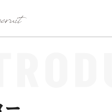
TROD
ター